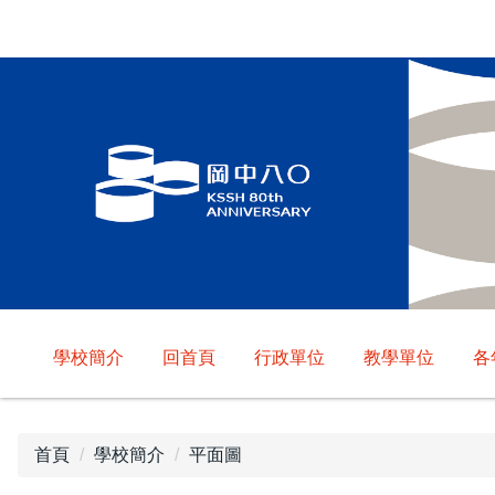
跳
到
主
要
內
容
區
學校簡介
回首頁
行政單位
教學單位
各
首頁
學校簡介
平面圖