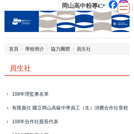
跳
岡山高中粉專
👉
到
主
要
內
容
區
首頁
學校簡介
協力團體
員生社
員生社
108年理監事名單
有限責任 國立岡山高級中學員工（生）消費合作社章程
108年合作社股長代表