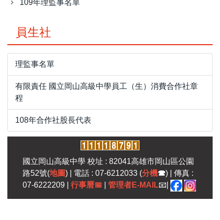
109年理監事名單
員生社
理監事名單
有限責任 國立岡山高級中學員工（生）消費合作社章
程
108年合作社股長代表
國立岡山高級中學 校址 : 82041高雄市岡山區公園
路52號(
地圖
) | 電話 : 07-6212033 (
分機
☎
) | 傳真 :
07-6222209 |
行事曆
📅
|
管理者E-MAIL
📧|