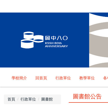
跳
到
主
要
內
容
區
學校簡介
回首頁
行政單位
教學單位
各
圖書館公告
首頁
行政單位
圖書館