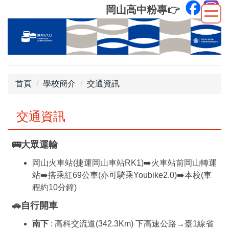
跳
岡山高中粉專
👉
到
主
要
內
容
區
首頁
學校簡介
交通資訊
交通資訊
🚌
大眾運輸
岡山火車站(捷運岡山車站RK1)➡️火車站前岡山轉運
站➡️搭乘紅69公車(亦可騎乘Youbike2.0)➡️本校(車
程約10分鐘)
🚗
自行開車
南下
: 高科交流道(342.3Km) 下高速公路→臺1線省