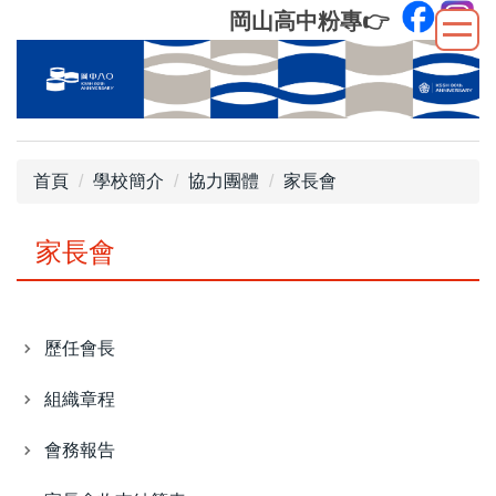
跳
岡山高中粉專
👉
到
主
要
內
容
區
首頁
學校簡介
協力團體
家長會
家長會
歷任會長
組織章程
會務報告