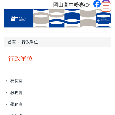
跳
岡山高中粉專
👉
到
主
要
內
容
區
首頁
行政單位
行政單位
校長室
教務處
學務處