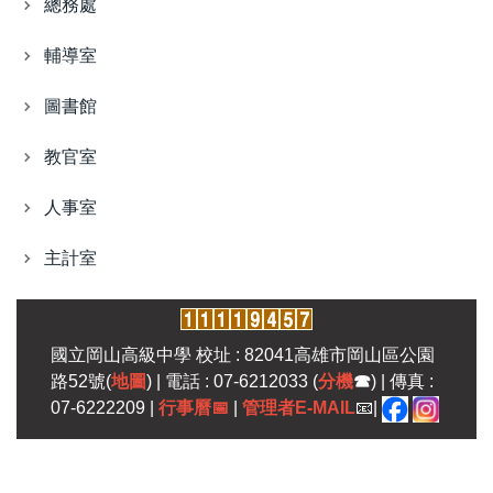
總務處
輔導室
圖書館
教官室
人事室
主計室
國立岡山高級中學 校址 : 82041高雄市岡山區公園
路52號(
地圖
) | 電話 : 07-6212033 (
分機
☎
) | 傳真 :
07-6222209 |
行事曆
📅
|
管理者E-MAIL
📧|