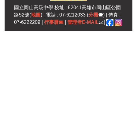
國立岡山高級中學 校址 : 82041高雄市岡山區公園
路52號(
地圖
) | 電話 : 07-6212033 (
分機
☎
) | 傳真 :
07-6222209 |
行事曆
📅
|
管理者E-MAIL
📧|