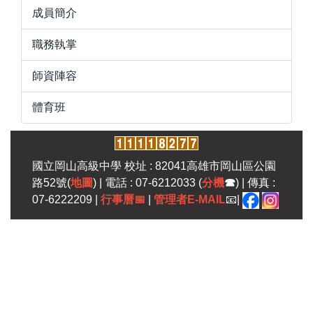
成員簡介
職務執掌
師資陣容
體育班
國立岡山高級中學 校址 : 82041高雄市岡山區公園
路52號(
地圖
) | 電話 : 07-6212033 (
分機
☎
) | 傳真 :
07-6222209 |
行事曆
📅
|
管理者E-MAIL
📧|