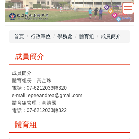
跳
到
主
要
內
首頁
行政單位
學務處
體育組
成員簡介
容
區
成員簡介
成員簡介
體育組長：黃金珠
電話：07-6212033轉320
e-mail: epeeandrea@gmail.com
體育組管理：黃清國
電話：07-6212033轉322
體育組