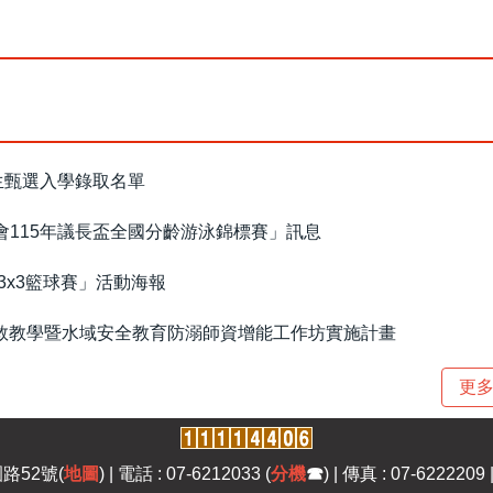
生甄選入學錄取名單
115年議長盃全國分齡游泳錦標賽」訊息
3x3籃球賽」活動海報
自救教學暨水域安全教育防溺師資增能工作坊實施計畫
更多.
路52號(
地圖
) | 電話 : 07-6212033 (
分機
☎
) | 傳真 : 07-6222209 