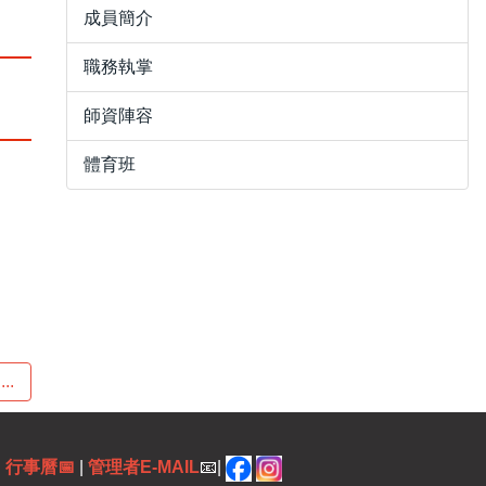
成員簡介
職務執掌
師資陣容
體育班
..
|
行事曆
📅
|
管理者E-MAIL
📧|