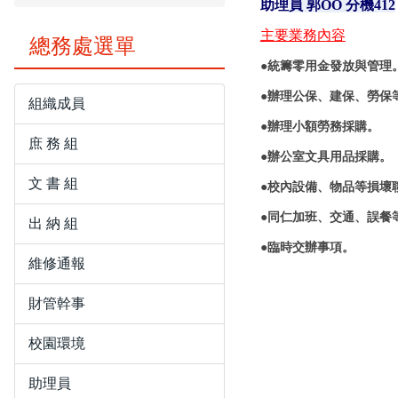
助理
員 郭OO
分機41
2
主要業務內容
總務處選單
●統籌零用金發放與管理
●辦理公保
、建保、勞保
組織成員
●辦理小額勞務採購
。
庶 務 組
●辦公室文具用品採購
。
文 書 組
●
校內設備、物品等損壞
●
同仁加班、交通、誤餐
出 納 組
●
臨時交辦事項
。
維修通報
財管幹事
校園環境
助理員