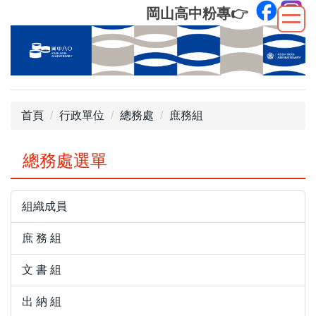
跳
岡山高中粉專
👉
到
主
要
內
容
區
首頁
行政單位
總務處
庶務組
總務處選單
組織成員
庶 務 組
文 書 組
出 納 組