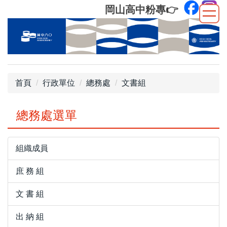
跳
岡山高中粉專
👉
到
主
要
內
容
區
首頁
行政單位
總務處
文書組
總務處選單
組織成員
庶 務 組
文 書 組
出 納 組