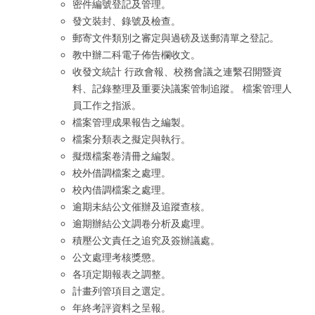
密件編號登記及管理。
發文裝封、錄號及檢查。
郵寄文件類別之審定與過磅及送郵清單之登記。
教中辦二科電子佈告欄收文。
收發文統計 行政會報、校務會議之連繫召開暨資
料、記錄整理及重要決議案管制追蹤。 檔案管理人
員工作之指派。
檔案管理成果報告之編製。
檔案分類表之擬定與執行。
擬燬檔案卷清冊之編製。
校外借調檔案之處理。
校內借調檔案之處理。
逾期未結公文催辦及追蹤查核。
逾期辦結公文調卷分析及處理。
積壓公文責任之追究及簽辦議處。
公文處理考核獎懲。
各項定期報表之調整。
計畫列管項目之選定。
年終考評資料之呈報。