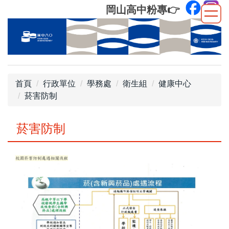
跳
岡山高中粉專
👉
到
主
要
內
容
區
首頁
行政單位
學務處
衛生組
健康中心
菸害防制
菸害防制