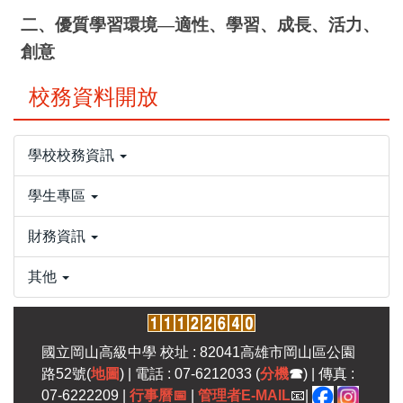
二、優質學習環境—適性、學習、成長、活力、
創意
校務資料開放
學校校務資訊
學生專區
財務資訊
其他
國立岡山高級中學 校址 : 82041高雄市岡山區公園
路52號(
地圖
) | 電話 : 07-6212033 (
分機
☎
) | 傳真 :
07-6222209 |
行事曆
📅
|
管理者E-MAIL
📧|