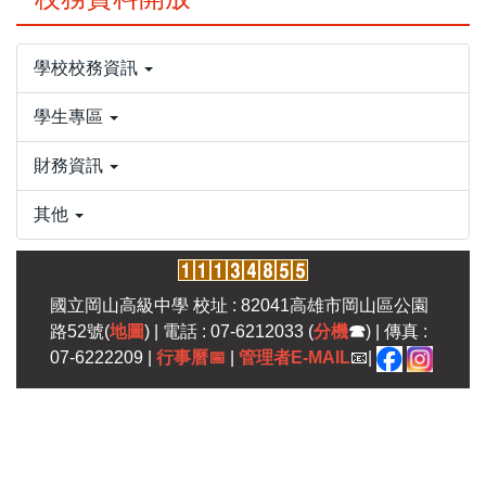
學校校務資訊
學生專區
財務資訊
其他
國立岡山高級中學 校址 : 82041高雄市岡山區公園
路52號(
地圖
) | 電話 : 07-6212033 (
分機
☎
) | 傳真 :
07-6222209 |
行事曆
📅
|
管理者E-MAIL
📧|