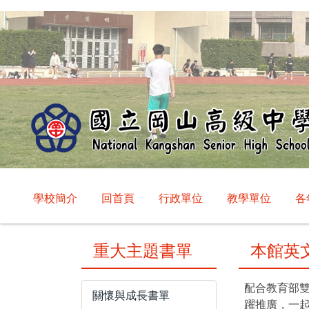
跳
到
主
要
內
容
區
學校簡介
回首頁
行政單位
教學單位
各
重大主題書單
本館英
配合教育部雙
關懷與成長書單
躍推廣，一