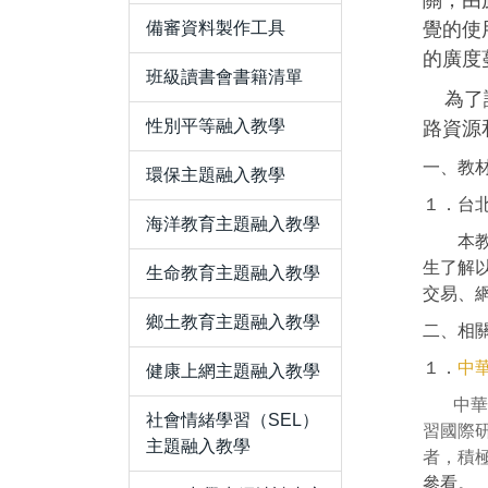
關，由
備審資料製作工具
覺的使
的廣度
班級讀書會書籍清單
為了讓
性別平等融入教學
路資源
一、教
環保主題融入教學
１．台
海洋教育主題融入教學
本教學
生了解
生命教育主題融入教學
交易、
鄉土教育主題融入教學
二、相
１．
中
健康上網主題融入教學
中華資
社會情緒學習（SEL）
習國際
主題融入教學
者，積
參看。