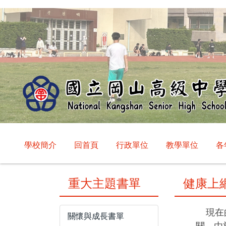
跳
到
主
要
內
容
區
學校簡介
回首頁
行政單位
教學單位
各
重大主題書單
健康上
現在的
關懷與成長書單