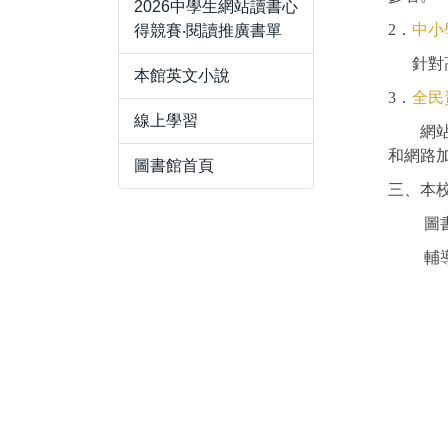
2026中學生網站讀書心
2．
中小
得競賽‧閱讀推廣書單
針對高
本館英文小說
3．
全民
線上學習
網站分
和網路
圖書館首頁
三、本
圖書
輔導