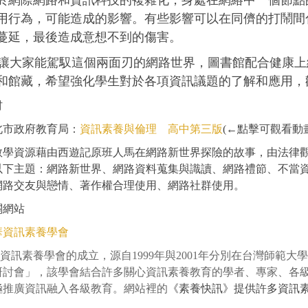
於網際網路和資訊科技的複雜化，身處在網絡中一個節點
用行為，可能造成的影響。有些影響可以在同儕的打鬧間
蔓延，最後造成意想不到的傷害。
大家能駕馭這個兩面刃的網路世界，圖書館配合
健康上
和館藏，希望強化學生對於各項資訊議題的了解和應用，
材
北市政府教育局：
資訊素養與倫理 高中第三版
(←點擊可觀看動
資源藉由西遊記原班人馬在網路新世界探險的故事，由法律觀
以下主題：網路新世界、網路資料蒐集與識讀、網路禮節、不當
網路交友與戀情、著作權合理使用、網路社群使用。
關網站
華資訊素養學會
訊素養學會的成立，源自1999年與2001年分別在台灣師範大
研討會」，該學會結合許多關心資訊素養教育的學者、專家、各
極推廣資訊融入各級教育。網站裡的
《素養快訊》提供許多資訊