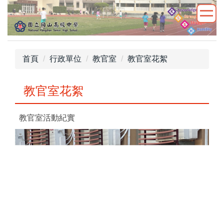
跳
到
主
要
內
首頁
行政單位
教官室
教官室花絮
容
區
教官室花絮
教官室活動紀實