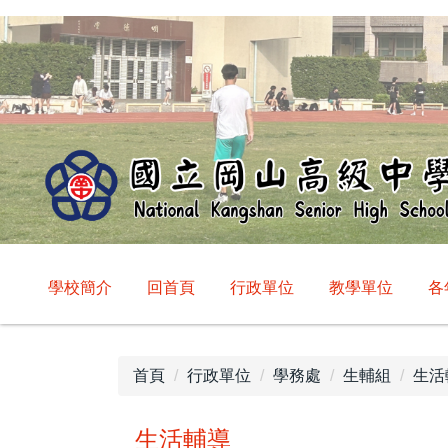
跳
到
主
要
內
容
區
學校簡介
回首頁
行政單位
教學單位
各
首頁
行政單位
學務處
生輔組
生活
生活輔導