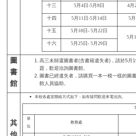
十三
5
月4日-5月8日
4
月
十四
5
月11日-5月14日
5
月
十五
5
月18日- 5月22日
5
月1
十六
5
月25日- 5月29日
圖
高三未歸還圖書者(含書籍遺失者)，請於5
題，歡迎洽詢圖書館。
書
圖書已經遺失者，請購買一本一模一樣的圖
館
館人員協助。
本校各處室聯絡方式如下：如有疑問歡迎來電洽詢。
單
其
教務處
位
他