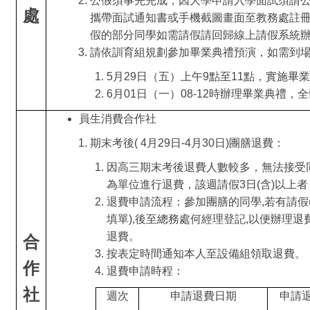
公假須事先完成，因大學申請入學面試須請公
處
攜帶面試通知書或手機截圖畫面至教務處註
假的部分同學如需請假請回歸線上請假系統
請依訓育組規劃參加畢業典禮預演，如需到場
5
月29日（五）上午9點至11點，實施畢
6
月01日（一）08-12時辦理畢業典禮
員生消費合作社
期末考後( 4月29日-4月30日)團膳退費：
因高三期末考後退費人數較多，無法接受同
為單位進行退費，該週請假3日(含)以上
退費申請流程：參加團膳的同學,若有請假(
填單),後至總務處何經理登記,以便辦理退
退費。
合
按表定時間通知本人至設備組領取退費。
作
退費申請時程：
社
週次
申請退費日期
申請