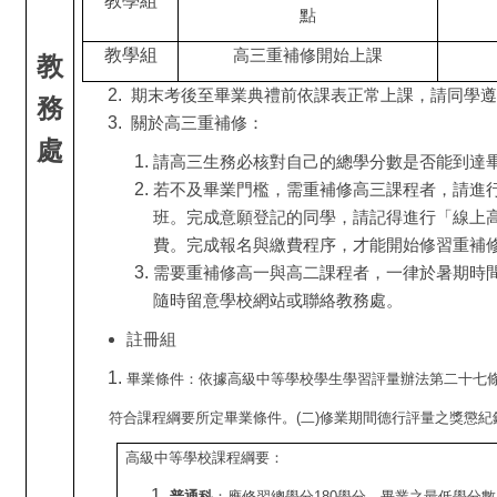
教學組
點
教學組
高三重補修開始上課
教
期末考後至畢業典禮前依課表正常上課，請同學遵
務
關於高三重補修：
處
請高三生務必核對自己的總學分數是否能到達
若不及畢業門檻，需重補修高三課程者，請進行
班。完成意願登記的同學，請記得進行「線上高三
費。完成報名與繳費程序，才能開始修習重補
需要重補修高一與高二課程者，一律於暑期時
隨時留意學校網站或聯絡教務處。
註冊組
畢業條件：依據高級中等學校學生學習評量辦法第二十七條
符合課程綱要所定畢業條件。(二)修業期間德行評量之獎懲
高級中等學校課程綱要：
普通科
：應修習總學分180學分，畢業之最低學分數