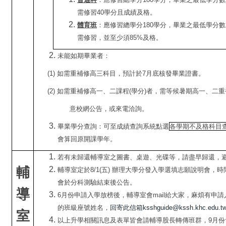
需修習40學分且成績及格。
體育班
：應修習總學分180學分，畢業之最低學分
需修習，並至少須85%及格。
未能如期畢業者：
(1)
如需重補修高三科目，預計於7月底核發畢業證書。
(2)
如需重補修高一、二課程(學分)者，需等候暑期高一、二
意校網公告，或來電洽詢。
畢業學分查詢：可至成績查詢系統點選
各學期不及格科目
會算回原開課學年。
若有未歸還輔導室之圖書、桌遊、光碟等，請盡早歸還，
輔
輔導室定於8/1(五) 辦理大學分發入學選填志願說明會，
會於分科測驗結束後公告。
導
6
月份申請入學放榜後，輔導室會mail給大家，麻煩有申
的班級座號姓名，
回寄此信箱ksshguide@kssh.khc.edu.t
室
以上升學相關訊息及表單皆會請輔導股長轉傳班群，9月