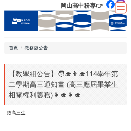
跳
岡山高中粉專
👉
到
主
要
內
容
區
首頁
教務處公告
【教學組公告】🧑‍🎓👨‍🎓114學年第
二學期高三通知書 (高三應屆畢業生
相關權利義務)👩‍🎓👩‍🎓
致高三生