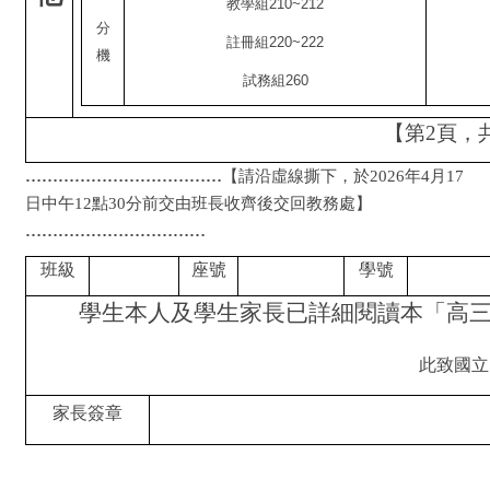
教學組210~212
分
註冊組220~222
機
試務組260
【第2頁，
………………………………
【請沿虛線撕下，於2026年4月17
日中午12點30分前交由班長收齊後交回教務處】
……………………………
班級
座號
學號
學生本人及學生家長已詳細閱讀本「高
此致國立
家長簽章