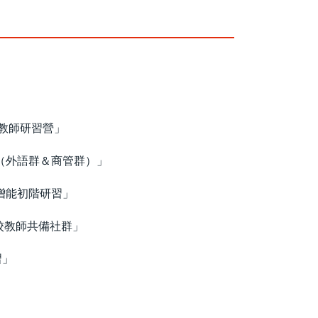
際證照教師研習營」
（外語群＆商管群）」
增能初階研習」
校教師共備社群」
習」