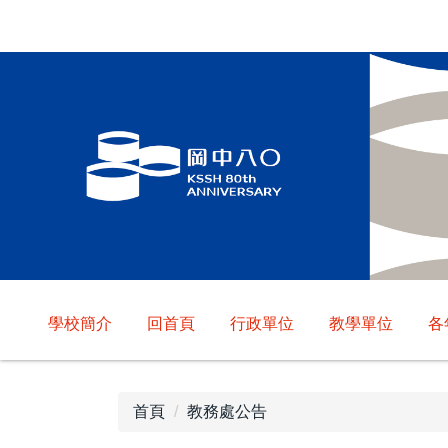
跳
到
主
要
內
容
區
學校簡介
回首頁
行政單位
教學單位
各
首頁
教務處公告