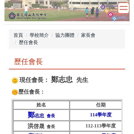
跳
到
主
要
內
首頁
學校簡介
協力團體
家長會
容
歷任會長
區
歷任會長
鄭志忠
現任會長：
先生
歷任會長：
姓名
任期
鄭
114學年度
志忠
會長
洪
啓晟
112-113學年度
會長