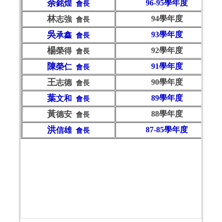
余
96-95學年度
銘煌
會長
林
94學年度
志強
會長
吳
93學年度
承鑫
會長
楊
92學年度
榮得
會長
陳
91學年度
榮仁
會長
王
90學年度
志德
會長
葉
89學年度
文和
會長
黃
88學年度
德安
會長
洪
87-85學年度
信雄
會長