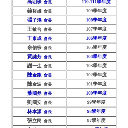
高
110-111學年度
明珠
會長
鐘
109學年度
裕雄
會長
張
108學年度
子鴻
會長
王
107學年度
敏合
會長
王
106學年度
東成
會長
余
105學年度
信宗
會長
黃
104學年度
誌芳
會長
謝
103學年度
一生
會長
陳
10
2學年度
金龍
會長
陳
101學年度
金波
會長
葉
100學年度
國鼎
會長
劉
99學年度
國安
會長
林
98學年度
本源
會長
張
97學年度
立民
會長