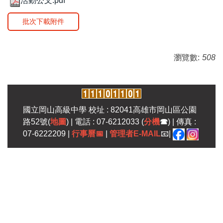
活動公文.pdf
批次下載附件
瀏覽數:
508
國立岡山高級中學 校址 : 82041高雄市岡山區公園
路52號(
地圖
) | 電話 : 07-6212033 (
分機
☎
) | 傳真 :
07-6222209 |
行事曆
📅
|
管理者E-MAIL
📧|