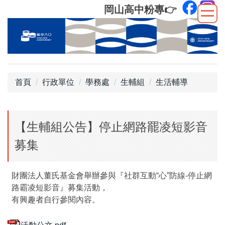
跳
岡山高中粉專
👉
到
主
要
內
容
區
首頁
行政單位
學務處
生輔組
生活輔導
【生輔組公告】停止網路罷凌短影音
募集
財團法人董氏基金會舉辦參與『社群互動“心”防線-停止網
路霸凌短影音』募集活動，
有興趣者自行參閱內容。