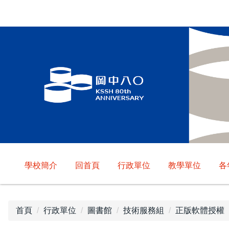
跳
到
主
要
內
容
區
學校簡介
回首頁
行政單位
教學單位
各
首頁
行政單位
圖書館
技術服務組
正版軟體授權