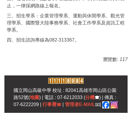
止，一律採網路線上報名。
三、招生學系：企業管理學系、運動與休閒學系、觀光管
理學系、國際暨大陸事務學系、社會工作學系及資訊工程
學系。
四、招生諮詢專線為082-313367。
瀏覽數:
117
國立岡山高級中學 校址 : 82041高雄市岡山區公園
路52號(
地圖
) | 電話 : 07-6212033 (
分機
☎
) | 傳真 :
07-6222209 |
行事曆
📅
|
管理者E-MAIL
📧|