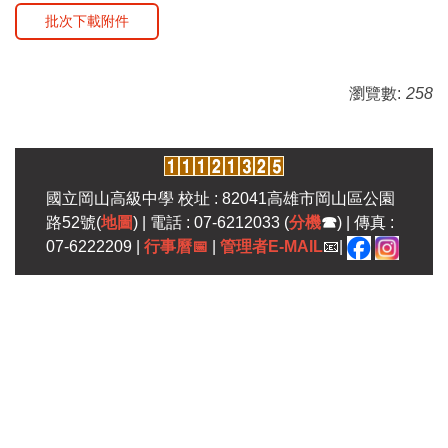
批次下載附件
瀏覽數:
258
國立岡山高級中學 校址 : 82041高雄市岡山區公園
路52號(
地圖
) | 電話 : 07-6212033 (
分機
☎
) | 傳真 :
07-6222209 |
行事曆
📅
|
管理者E-MAIL
📧|