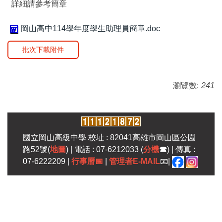
詳細請參考簡章
岡山高中114學年度學生助理員簡章.doc
批次下載附件
瀏覽數:
241
國立岡山高級中學 校址 : 82041高雄市岡山區公園
路52號(
地圖
) | 電話 : 07-6212033 (
分機
☎
) | 傳真 :
07-6222209 |
行事曆
📅
|
管理者E-MAIL
📧|