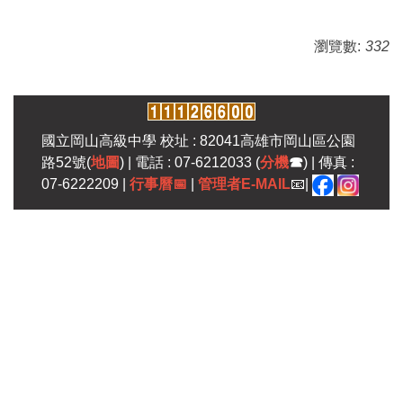
瀏覽數:
332
國立岡山高級中學 校址 : 82041高雄市岡山區公園
路52號(
地圖
) | 電話 : 07-6212033 (
分機
☎
) | 傳真 :
07-6222209 |
行事曆
📅
|
管理者E-MAIL
📧|