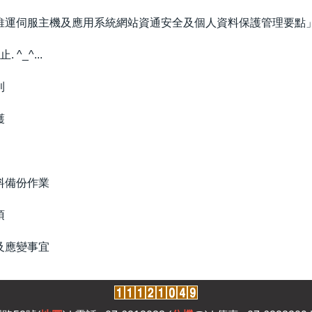
維運伺服主機及應用系統網站資通安全及個人資料保護管理要點
^_^...
則
護
料備份作業
項
及應變事宜