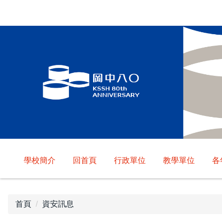
跳
到
主
要
內
容
區
學校簡介
回首頁
行政單位
教學單位
各
首頁
資安訊息