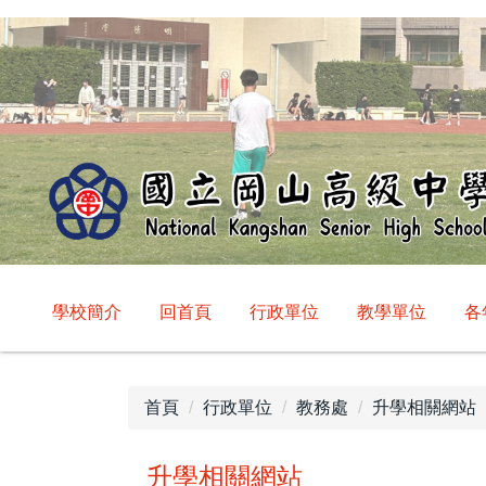
跳
到
主
要
內
容
區
學校簡介
回首頁
行政單位
教學單位
各
首頁
行政單位
教務處
升學相關網站
升學相關網站