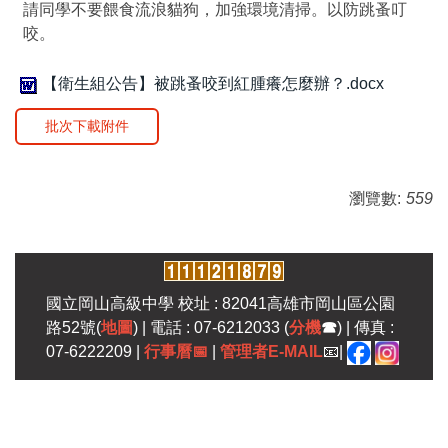
請同學不要餵食流浪貓狗，加強環境清掃。以防跳蚤叮
咬。
【衛生組公告】被跳蚤咬到紅腫癢怎麼辦？.docx
批次下載附件
瀏覽數:
559
國立岡山高級中學 校址 : 82041高雄市岡山區公園
路52號(
地圖
) | 電話 : 07-6212033 (
分機
☎
) | 傳真 :
07-6222209 |
行事曆
📅
|
管理者E-MAIL
📧|