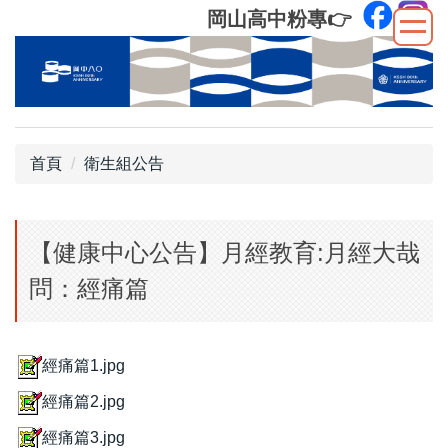
跳
岡山高中粉專
👉
到
主
要
內
容
區
首頁
衛生組公告
【健康中心公告】月經教育:月經大哉
問：經痛篇
經痛篇1.jpg
經痛篇2.jpg
經痛篇3.jpg