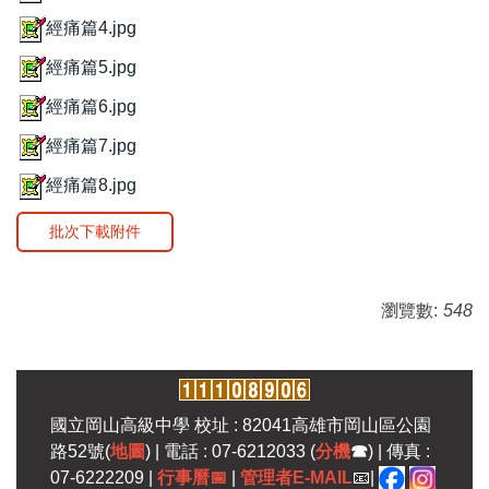
經痛篇4.jpg
經痛篇5.jpg
經痛篇6.jpg
經痛篇7.jpg
經痛篇8.jpg
批次下載附件
瀏覽數:
548
國立岡山高級中學 校址 : 82041高雄市岡山區公園
路52號(
地圖
) | 電話 : 07-6212033 (
分機
☎
) | 傳真 :
07-6222209 |
行事曆
📅
|
管理者E-MAIL
📧|