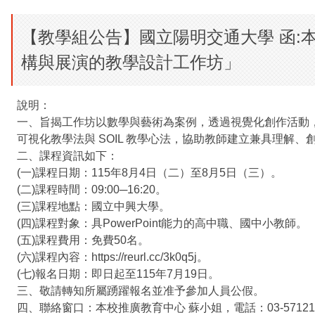
【教學組公告】國立陽明交通大學 函:
構與展演的教學設計工作坊」
說明：
一、旨揭工作坊以數學與藝術為案例，透過視覺化創作活動，
可視化教學法與 SOIL 教學心法，協助教師建立兼具理解
二、課程資訊如下：
(一)課程日期：115年8月4日（二）至8月5日（三）。
(二)課程時間：09:00─16:20。
(三)課程地點：國立中興大學。
(四)課程對象：具PowerPoint能力的高中職、國中小教師。
(五)課程費用：免費50名。
(六)課程內容：https://reurl.cc/3k0q5j。
(七)報名日期：即日起至115年7月19日。
三、敬請轉知所屬踴躍報名並准予參加人員公假。
四、聯絡窗口：本校推廣教育中心 蘇小姐，電話：03-5712121分機5