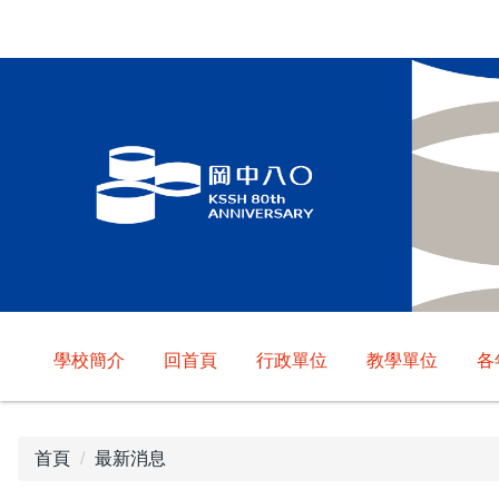
跳
到
主
要
內
容
區
學校簡介
回首頁
行政單位
教學單位
各
首頁
最新消息