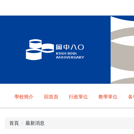
跳
到
主
要
內
容
區
學校簡介
回首頁
行政單位
教學單位
各
首頁
最新消息