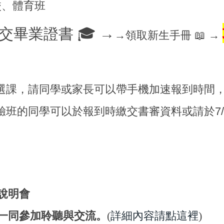
校、體育班
交畢業證書
🎓
→
→
領取新生手冊
📖
→
語選課，請同學或家長可以帶手機加速報到時間
驗班的同學可以於報到時繳交書審資料或請於7/15
說明會
一同參加聆聽與交流。
(
詳細內容請點這裡
)