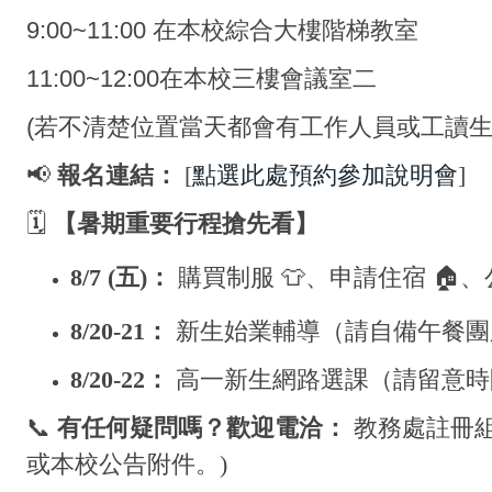
9:00~11:00 在本校綜合大樓階梯教室
11:00~12:00在本校三樓會議室二
(若不清楚位置當天都會有工作人員或工讀生
📢
報名連結：
[
點選此處預約參加說明會
]
🗓
️
【暑期重要行程搶先看】
8/7 (
五)：
購買制服
👕
、申請住宿
🏠
、
8/20-21
：
新生始業輔導（請自備午餐團膳費
8/20-22
：
高一新生網路選課（請留意時
📞
有任何疑問嗎？歡迎電洽：
教務處註冊組：
或本校公告附件。)