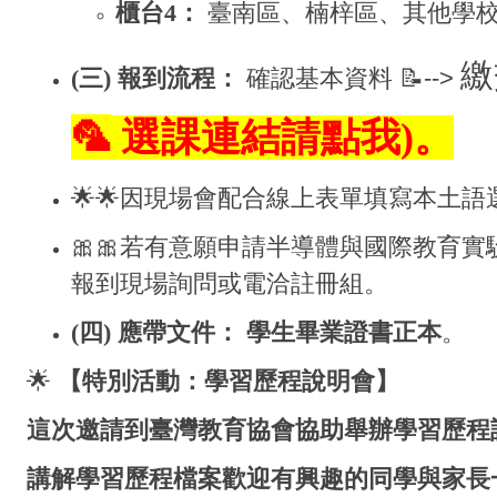
櫃台4：
臺南區、楠梓區、其他學
繳
(
三) 報到流程：
確認基本資料
📝-->
🦜
選課連結請點我
)
。
🌟🌟因現場會配合線上表單填寫本土
🎀🎀若有意願申請半導體與國際教育實
報到現場詢問或電洽註冊組。
(
四) 應帶文件：
學生畢業證書正本
。
🌟
【特別活動：學習歷程說明會】
這次邀請到臺灣教育協會協助舉辦學習歷程
講解學習歷程檔案歡迎有興趣的同學與家長