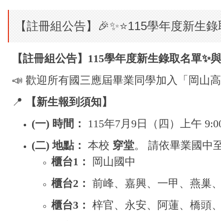
【註冊組公告】🎉✨⭐115學年度新生錄
【註冊組公告】115學年度新生錄取名單
✨
📣
歡迎所有國三應屆畢業同學加入「岡山高
📍
【新生報到須知】
(
一) 時間：
115
年7月9日（四）上午 9:00 
(
二) 地點：
本校
穿堂
。 請依畢業國中
櫃台1：
岡山國中
櫃台2：
前峰、嘉興、一甲、燕巢
櫃台3：
梓官、永安、阿蓮、橋頭