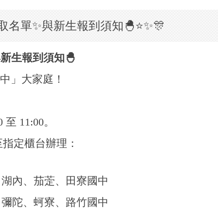
取名單✨與新生報到須知🐣⭐✨🎊
與新生報到須知
🐣
中」大家庭！
至 11:00。
至指定櫃台辦理：
、湖內、茄萣、田寮國中
、彌陀、蚵寮、路竹國中