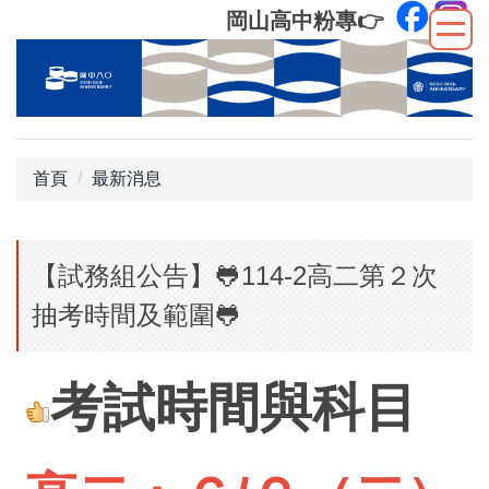
跳
岡山高中粉專
👉
到
主
要
內
容
區
首頁
最新消息
【試務組公告】🐸114-2高二第２次
抽考時間及範圍🐸
考試時間與科目