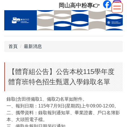
跳
岡山高中粉專
👉
到
主
要
內
容
區
首頁
最新消息
【體育組公告】公告本校115學年度
體育班特色招生甄選入學錄取名單
錄取(含田徑備取1、備取2)名單如附件。
一、報到日期：115年7月9日(星期四)上午09:00-12:00。
二、攜帶資料：錄取報到通知單、畢業證書、戶口名簿影
本、大頭照電子檔。
三、備取生報到日期另行通知。