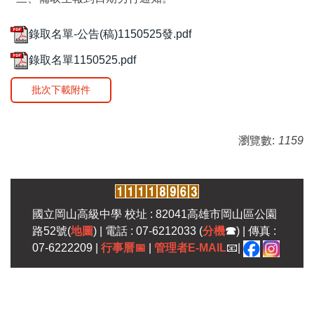
錄取名單-公告(稿)1150525發.pdf
錄取名單1150525.pdf
批次下載附件
瀏覽數:
1159
國立岡山高級中學 校址 : 82041高雄市岡山區公園
路52號(
地圖
) | 電話 : 07-6212033 (
分機
☎
) | 傳真 :
07-6222209 |
行事曆
📅
|
管理者E-MAIL
📧|