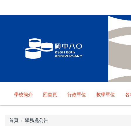
跳
到
主
要
內
容
區
學校簡介
回首頁
行政單位
教學單位
各
首頁
學務處公告