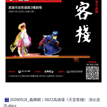
20260518_義興閣｜0822高雄場《天堂客棧》 演出資
訊.docx