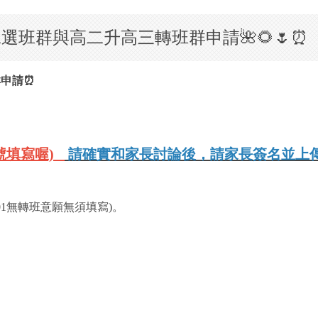
高二選班群與高二升高三轉班群申請🌺🌻🌷⏰
群申請
⏰
號填寫喔)
請確實和家長討論後，請家長簽名並上
1無轉班意願無須填寫)。