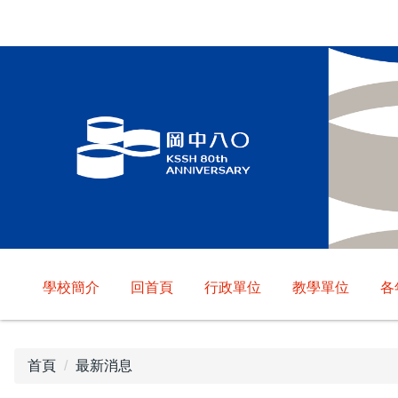
跳
到
主
要
內
容
區
學校簡介
回首頁
行政單位
教學單位
各
首頁
最新消息