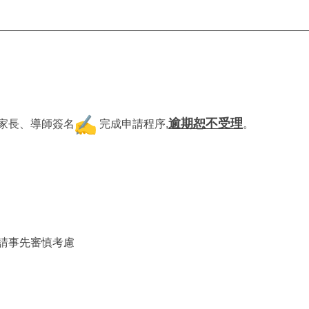
_________________________________________________
逾期恕不受理
家長、導師簽名
完成申請程序
,
。
請事先審慎考慮