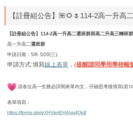
【註冊組公告】🌺🌻🌷114-2高一升
【註冊組公告】
114-2
高一升高二選班群與高二升高三轉班
高一升高二
選班群
申請日期：
5/8- 5/20(
三
),
申請方式
:
填寫
線上表單
，
(提醒請同學用學校帳
請各位高一生務必詳閱表單內文，仔細思考後填寫(若10
表單填寫：
https://forms.gle/eXHVejrEH4jvq4Qp8