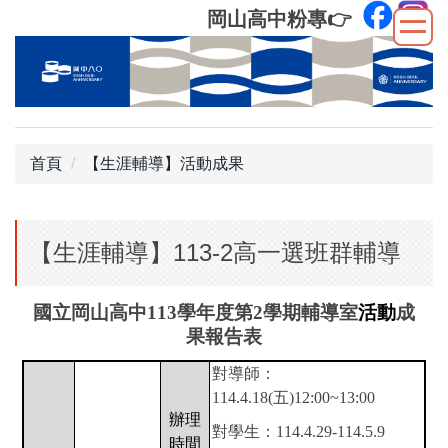
跳
岡山高中粉專
👉
到
主
要
內
容
區
首頁
【生涯輔導】活動成果
【生涯輔導】113-2高一選班群輔導
國立岡山高中113學年度
第
2
學期輔導室
活動
成
果報告表
對導師：
114.4.18(五)12:00~13:00
辦理
對學生：114.4.29-114.5.9
時間