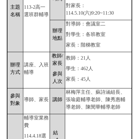
對家長：
主題
113-2
高一
114.5.10(六)9:20~11:30
名稱
選班群輔導
對導師：會議室二
辦理
對學生：各班教室
地點
家長：階梯教室
教師/
教師：21人
家長
辦理
講座、入班
學生：462人
方式
輔導
參與
家長：45人
人次
林梅萍主任、蘇詩涵組長、
參與
導師、家長
講師
張瑜庭輔導老師、陳秀惠輔
對象
導老師、陳閔華輔導老師
輔導室業務
費
結
114.4.18
選