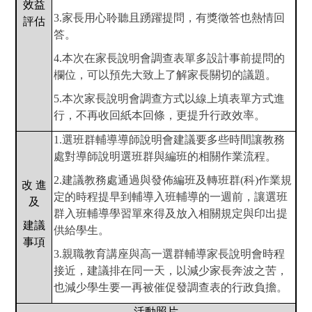
效益
3.
家長用心聆聽且踴躍提問，有獎徵答也熱情回
評估
答。
4.
本次在家長說明會調查表單多設計事前提問的
欄位，可以預先大致上了解家長關切的議題。
5.
本次家長說明會調查方式以線上填表單方式進
行，不再收回紙本回條，更提升行政效率。
1.
選班群輔導導師說明會建議要多些時間讓教務
處對導師說明選班群與編班的相關作業流程。
2.
建議教務處通過與發佈編班及轉班群(科)作業規
改 進
定的時程提早到輔導入班輔導的一週前，讓選班
及
群入班輔導學習單來得及放入相關規定與印出提
建議
供給學生。
事項
3.
親職教育講座與高一選群輔導家長說明會時程
接近，建議排在同一天，以減少家長奔波之苦，
也減少學生要一再被催促發調查表的行政負擔。
活動照片