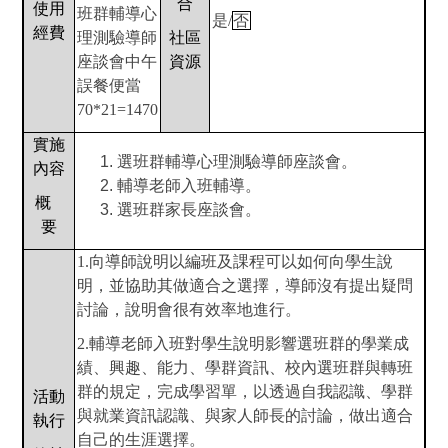
合
使用
班群輔導心
是/
否
經費
理測驗導師
社區
座談會中午
資源
誤餐便當
70*21=1470
實施
選班群輔導心理測驗導師座談會。
內容
輔導老師入班輔導。
概
選班群家長座談會。
要
1.
向導師說明以編班及課程可以如何向學生說
明，並協助其做適合之選擇，導師沒有提出疑問
討論，說明會很有效率地進行。
2.
輔導老師入班對學生說明影響選班群的學業成
績、興趣、能力、學群資訊、校內選班群與轉班
群的規定，完成學習單，以透過自我認識、學群
活動
與就業資訊認識、與家人師長的討論，做出適合
執行
自己的生涯選擇。