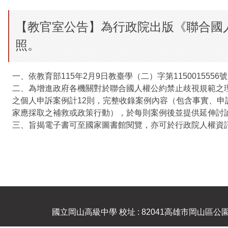
【教官室公告】為行政院出版《聯合國
照。
一、依教育部115年2月9日教臺學（二）字第1150015556
二、為增進政府各機關對於聯合國人權公約禁止歧視規範之
之個人申訴案例計12則，完整收錄案例內容（包含事實、
家應採取之補救或政策行動），於每則案例後並提供延伸討
三、旨揭電子書可至國家圖書館閱覽，亦可於行政院人權資訊網（路徑：
國立岡山高級中學 校址 : 82041高雄市岡山區公園