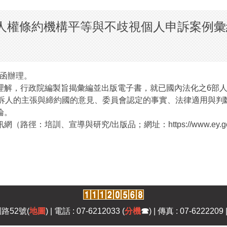
人權條約機構平等與不歧視個人申訴案例彙
號函辦理。
理解，行政院編製旨揭彙編並出版電子書，就已國內法化之6部
申訴人的主張與締約國的意見、委員會認定的事實、法律適用與判
論。
培訓、宣導與研究/出版品；網址：https://www.ey.gov
路52號(
地圖
) | 電話 : 07-6212033 (
分機
☎
) | 傳真 : 07-6222209 