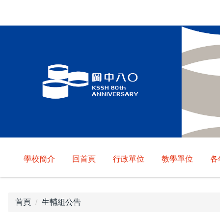
跳
到
主
要
內
容
區
學校簡介
回首頁
行政單位
教學單位
各
首頁
生輔組公告