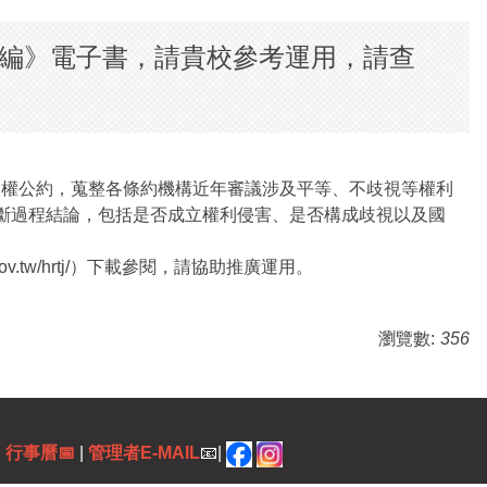
編》電子書，請貴校參考運用，請查
人權公約，蒐整各條約機構近年審議涉及平等、不歧視等權利
斷過程結論，包括是否成立權利侵害、是否構成歧視以及國
.tw/hrtj/）下載參閱，請協助推廣運用。
瀏覽數:
356
|
行事曆
📅
|
管理者E-MAIL
📧|