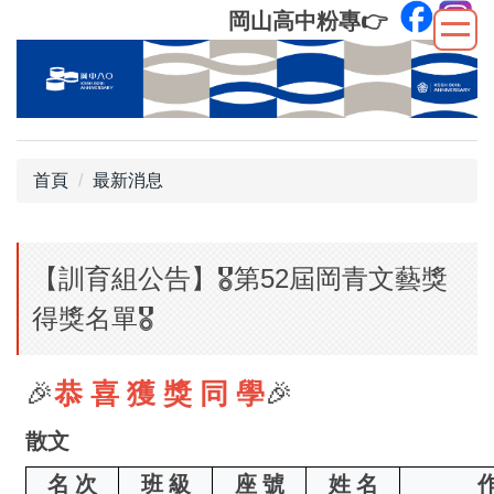
跳
岡山高中粉專
👉
到
主
要
內
容
區
首頁
最新消息
【訓育組公告】🎖️第52屆岡青文藝獎
得獎名單🎖️
🎉
恭 喜 獲 獎 同 學
🎉
散文
名 次
班 級
座 號
姓 名
作