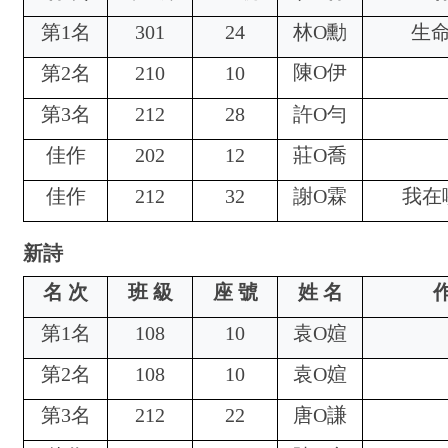
第1名
301
24
林O勳
生
陳
O
伊
第2名
210
10
第3名
212
28
許
O
勻
佳作
202
12
莊
O
喬
佳作
212
32
謝
O
霖
我在
新詩
名 次
班 級
座 號
姓 名
作
第1名
108
10
袁
O
媗
第2名
108
10
袁
O
媗
第3名
212
22
唐
O
謙