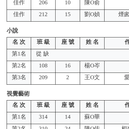
佳作
206
10
陳
O
俞
佳作
212
15
劉
O
媜
煙
小說
名 次
班 級
座 號
姓 名
作
第1名
從 缺
第2名
108
16
楊
O
岑
第3名
209
2
王
O
文
視覺藝術
名 次
班 級
座 號
姓 名
作
第1名
314
14
蘇
O
華
第2名
310
24
陳
O
佑
相