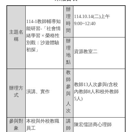
辦
理
114.10.14(
二)上午
114-1
教師輔導知
時
9:00~12:40
能研習-「社會情
間
主題名
緒學習 × 榮格性
稱
辦
別觀：沙遊體驗
理
初探」
資源教室二
地
點
教
師
教師13人次參與(含校
參
辦理方
演講、實作
內教師8人和校外教師
與
式
5人)
人
次
參與對
本校與外校教職
講
陳宏儒諮商心理師
象
員工
師