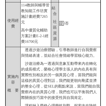
114
教師與輔導管
結
教知能工作坊實
合
施計畫經費7265
使用經
社
元
是
/
否
費
區
高
中優質化輔助
資
方案計畫E-2-1經
源
費16700元
透過沙遊治療體驗，引導教師進行自我覺察
與情緒表達，並結合社會情緒學習核心能力。
沙遊治療為一透過與意象互動帶來內在轉化
的成長模式，榮格心理學主張人的內在具有與
實際性別相反的另一個異質心理，當我們能與
實施內
這樣的異質心理對話，我們能更朝向剛柔並濟
容
的整全心理，從SEL的觀點來說，當我們能自我
概 要
覺察內在的異質心理，我們也可以平衡我們人
際關係技巧當中的接受性與自我肯定。
課程融入榮格心理學性別觀，探索內在陰性