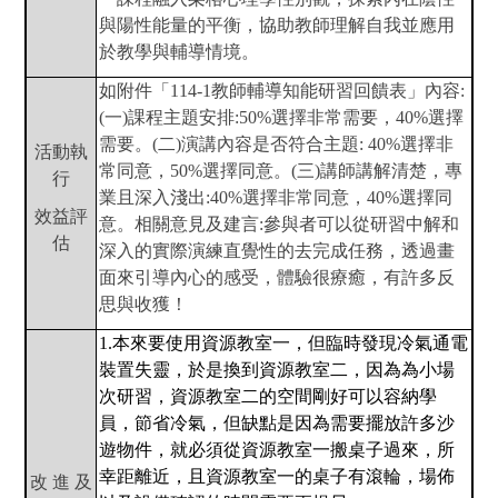
與陽性能量的平衡，協助教師理解自我並應用
於教學與輔導情境。
如附件「114-1教師輔導知能研習回饋表」內容:
(一)課程主題安排:50%選擇非常需要，40%選擇
需要。(二)演講內容是否符合主題: 40%選擇非
活動執
常同意，50%選擇同意。(三)講師講解清楚，專
行
業且深入淺出:40%選擇非常同意，40%選擇同
效益評
意。相關意見及建言:參與者可以從研習中解和
估
深入的實際演練直覺性的去完成任務，透過畫
面來引導內心的感受，體驗很療癒，有許多反
思與收獲！
1.
本來要使用資源教室一，但臨時發現冷氣通電
裝置失靈，於是換到資源教室二，因為為小場
次研習，資源教室二的空間剛好可以容納學
員，節省冷氣，但缺點是因為需要擺放許多沙
遊物件，就必須從資源教室一搬桌子過來，所
幸距離近，且資源教室一的桌子有滾輪，場佈
改 進 及