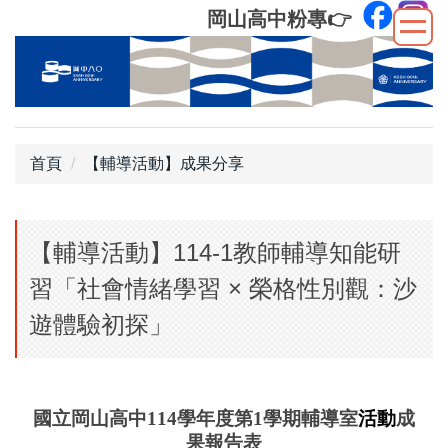
跳
岡山高中粉專
👉
到
主
要
內
容
區
首頁
【輔導活動】成果分享
【輔導活動】114-1教師輔導知能研
習「社會情緒學習 × 榮格性別觀：沙
遊體驗初探」
國立岡山高中114學年度
第
1
學期輔導室
活動
成
果報告表