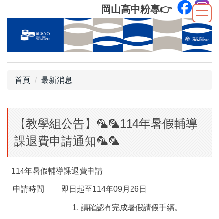
跳
岡山高中粉專
👉
到
主
要
內
容
區
首頁
最新消息
【教學組公告】🦜🦜114年暑假輔導
課退費申請通知🦜🦜
114年暑假輔導課退費申請
申請時間
即日起至114年09月26日
請確認有完成暑假請假手續。