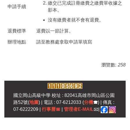
繳交已完成註冊繳費之繳費單收據之
申請手續
影本。
沒有繳費者就不會有退費。
退費標準
退費以一節計算。
辦理地點
請至教務處拿取申請單填寫
瀏覽數:
258
國立岡山高級中學 校址 : 82041高雄市岡山區公園
路52號(
地圖
) | 電話 : 07-6212033 (
分機
☎
) | 傳真 :
07-6222209 |
行事曆
📅
|
管理者E-MAIL
📧|