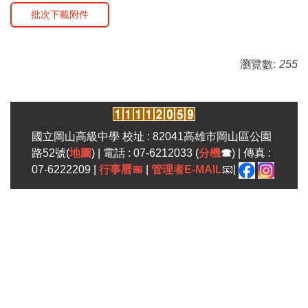
批次下載附件
瀏覽數:
255
國立岡山高級中學 校址 : 82041高雄市岡山區公園
路52號(
地圖
) | 電話 : 07-6212033 (
分機
☎
) | 傳真 :
07-6222209 |
行事曆
📅
|
管理者E-MAIL
📧|