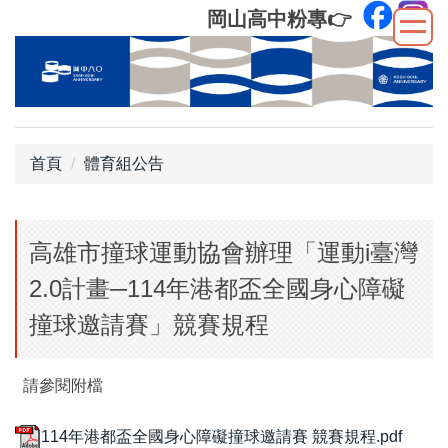
跳
岡山高中粉專
👉
到
主
要
內
容
區
首頁
體育組公告
高雄市撞球運動協會辦理「運動i臺灣
2.0計畫─114年港都盃全國身心障礙
撞球邀請賽」競賽規程
請參閱附檔
114年港都盃全國身心障礙撞球邀請賽 競賽規程.pdf