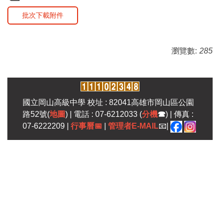
批次下載附件
瀏覽數:
285
國立岡山高級中學 校址 : 82041高雄市岡山區公園
路52號(
地圖
) | 電話 : 07-6212033 (
分機
☎
) | 傳真 :
07-6222209 |
行事曆
📅
|
管理者E-MAIL
📧|