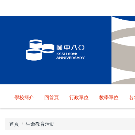
跳
到
主
要
內
容
區
學校簡介
回首頁
行政單位
教學單位
各
首頁
生命教育活動