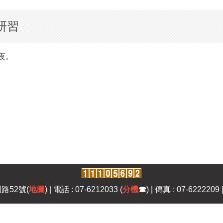
研習
夜。
路52號(
地圖
) | 電話 : 07-6212033 (
分機
☎
) | 傳真 : 07-6222209 