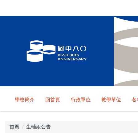
跳
到
主
要
內
容
區
學校簡介
回首頁
行政單位
教學單位
各
首頁
生輔組公告