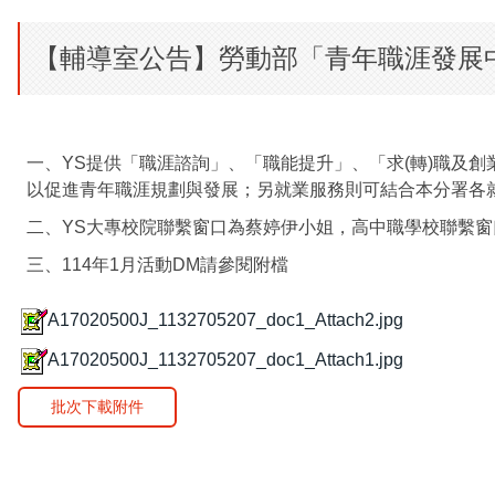
【輔導室公告】勞動部「青年職涯發展中
一、YS提供「職涯諮詢」、「職能提升」、「求(轉)職及
以促進青年職涯規劃與發展；另就業服務則可結合本分署各
二、YS大專校院聯繫窗口為蔡婷伊小姐，高中職學校聯繫窗口為
三、114年1月活動DM請參閱附檔
A17020500J_1132705207_doc1_Attach2.jpg
A17020500J_1132705207_doc1_Attach1.jpg
批次下載附件