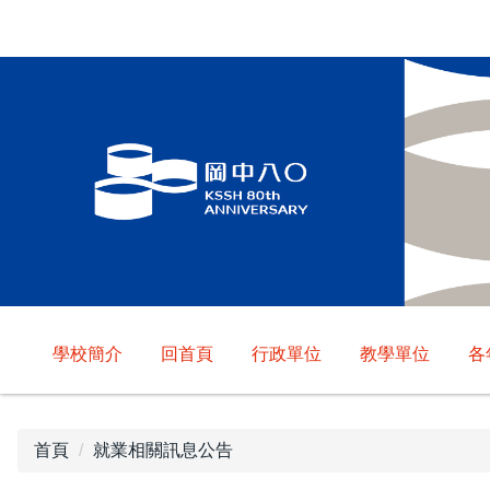
跳
到
主
要
內
容
區
學校簡介
回首頁
行政單位
教學單位
各
首頁
就業相關訊息公告