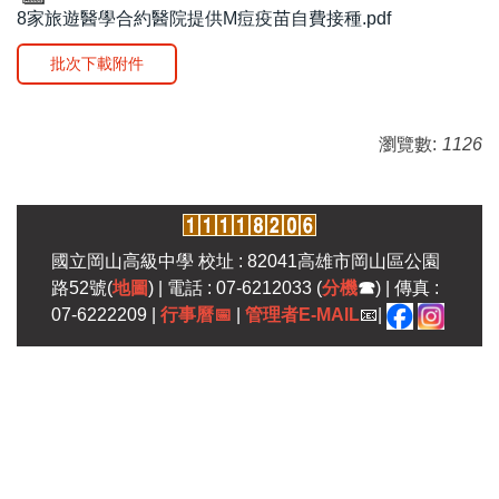
8家旅遊醫學合約醫院提供M痘疫苗自費接種.pdf
批次下載附件
瀏覽數:
1126
國立岡山高級中學 校址 : 82041高雄市岡山區公園
路52號(
地圖
) | 電話 : 07-6212033 (
分機
☎
) | 傳真 :
07-6222209 |
行事曆
📅
|
管理者E-MAIL
📧|